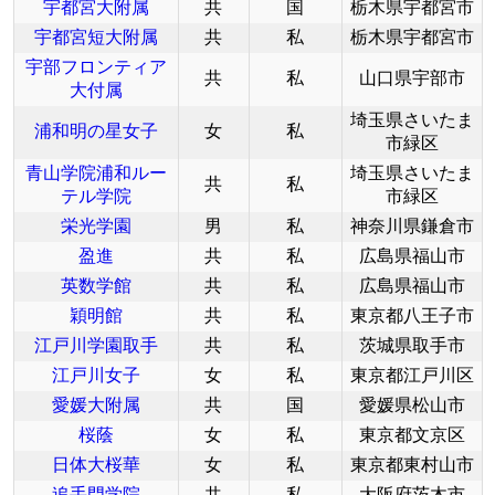
宇都宮大附属
共
国
栃木県宇都宮市
宇都宮短大附属
共
私
栃木県宇都宮市
宇部フロンティア
共
私
山口県宇部市
大付属
埼玉県さいたま
浦和明の星女子
女
私
市緑区
青山学院浦和ルー
埼玉県さいたま
共
私
テル学院
市緑区
栄光学園
男
私
神奈川県鎌倉市
盈進
共
私
広島県福山市
英数学館
共
私
広島県福山市
穎明館
共
私
東京都八王子市
江戸川学園取手
共
私
茨城県取手市
江戸川女子
女
私
東京都江戸川区
愛媛大附属
共
国
愛媛県松山市
桜蔭
女
私
東京都文京区
日体大桜華
女
私
東京都東村山市
追手門学院
共
私
大阪府茨木市