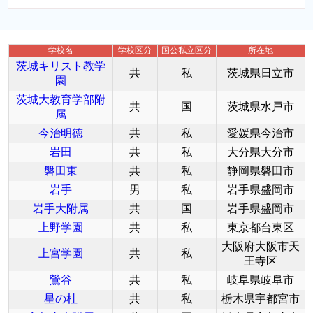
学校名
学校区分
国公私立区分
所在地
茨城キリスト教学
共
私
茨城県日立市
園
茨城大教育学部附
共
国
茨城県水戸市
属
今治明徳
共
私
愛媛県今治市
岩田
共
私
大分県大分市
磐田東
共
私
静岡県磐田市
岩手
男
私
岩手県盛岡市
岩手大附属
共
国
岩手県盛岡市
上野学園
共
私
東京都台東区
大阪府大阪市天
上宮学園
共
私
王寺区
鶯谷
共
私
岐阜県岐阜市
星の杜
共
私
栃木県宇都宮市