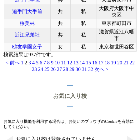
大阪府大阪市中
追手門大手前
共
私
央区
桜美林
共
私
東京都町田市
滋賀県近江八幡
近江兄弟社
共
私
市
鴎友学園女子
女
私
東京都世田谷区
検索結果は937件です。
< 前へ
1
2
3
4
5
6
7
8
9
10
11
12
13
14
15
16
17
18
19
20
21
22
23
24
25
26
27
28
29
30
31
32
次へ >
お気に入り校
お気に入り機能を利用する場合は、お使いのブラウザのCookieを有効に
してください。
お気に入り校は登録されていません