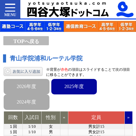
MENU
TOP
へ戻る
青山学院浦和ルーテル学院
※背景が
赤色
の項目はスライドすることで次の項目
に移ることができます。
2026年度
2025年度
2024年度
回数
入試日
性別
«
定員
»
１回
1/10
女
男女計15
１回
1/10
男
男女計15