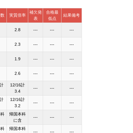
補欠発
合格最
者数
実質倍率
結果備考
表
低点
2.8
---
---
---
2.3
---
---
---
1.9
---
---
---
2.6
---
---
---
6計
12/16計
---
---
---
3.4
6計
12/16計
---
---
---
3.2
本科
帰国本科
---
---
---
含
に含
本科
帰国本科
---
---
---