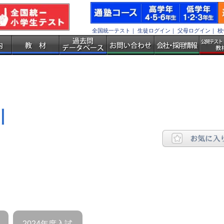
全国統一テスト
｜
生徒ログイン
｜
父母ログイン
｜
校
川
2024年度入試