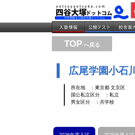
中学受験なら四谷大塚ドットコム
TOP
へ戻る
広尾学園小石
所在地 ：東京都 文京区
国公私立区分 ：私立
男女区分 ：共学校
2026年度入試
2025年度入試