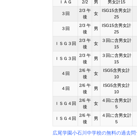
ＩＡＧ
2/2
男
男女計15
2/3 午
ISG15含男女計
３回
女
後
25
2/3 午
ISG15含男女計
３回
男
後
25
2/3 午
３回に含男女計
ＩＳＧ３回
女
後
15
2/3 午
３回に含男女計
ＩＳＧ３回
男
後
15
2/6 午
ISG5含男女計
４回
女
後
10
2/6 午
ISG5含男女計
４回
男
後
10
2/6 午
４回に含男女計
ＩＳＧ４回
女
後
5
2/6 午
４回に含男女計
ＩＳＧ４回
男
後
5
広尾学園小石川中学校の無料の過去問