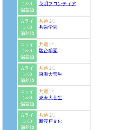
ン80
英明フロンティア
偏差値
Aライ
共通
2/1
ン80
共栄学園
偏差値
Aライ
共通
2/1
ン80
駿台学園
偏差値
Aライ
共通
2/1
ン80
東海大菅生
偏差値
Aライ
共通
2/1
ン80
東海大菅生
偏差値
Aライ
共通
2/1
ン80
新渡戸文化
偏差値