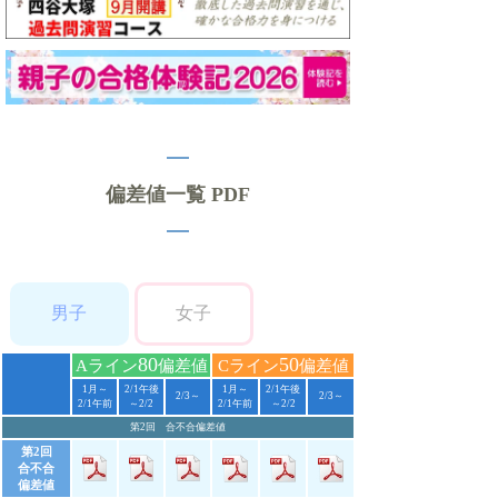
偏差値一覧 PDF
男子
女子
80
50
Aライン
偏差値
Cライン
偏差値
1月～
2/1午後
1月～
2/1午後
2/3～
2/3～
2/1午前
～2/2
2/1午前
～2/2
第2回 合不合偏差値
第2回
合不合
偏差値