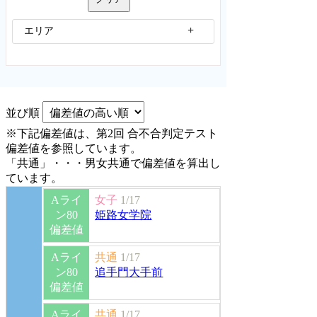
エリア
並び順
※下記偏差値は、第2回 合不合判定テスト
偏差値を参照しています。
「共通」・・・男女共通で偏差値を算出し
ています。
Aライ
女子
1/17
ン80
姫路女学院
偏差値
Aライ
共通
1/17
ン80
追手門大手前
偏差値
Aライ
共通
1/17