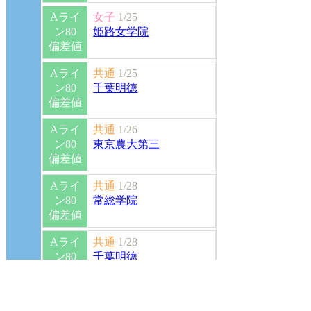
Aライ
女子
1/25
ン80
姫路女学院
偏差値
Aライ
共通
1/25
ン80
千葉明徳
偏差値
Aライ
共通
1/26
ン80
東京農大第三
偏差値
Aライ
共通
1/28
ン80
常総学院
偏差値
Aライ
共通
1/28
ン80
千葉明徳
偏差値
Aライ
女子
2/1