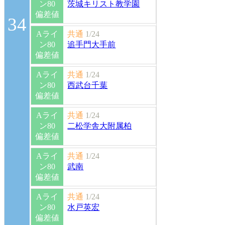
ン80
茨城キリスト教学園
偏差値
34
Aライ
共通
1/24
ン80
追手門大手前
偏差値
Aライ
共通
1/24
ン80
西武台千葉
偏差値
Aライ
共通
1/24
ン80
二松学舎大附属柏
偏差値
Aライ
共通
1/24
ン80
武南
偏差値
Aライ
共通
1/24
ン80
水戸英宏
偏差値