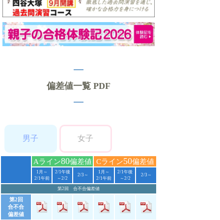
偏差値一覧 PDF
男子
女子
80
50
Aライン
偏差値
Cライン
偏差値
1月～
2/1午後
1月～
2/1午後
2/3～
2/3～
2/1午前
～2/2
2/1午前
～2/2
第2回 合不合偏差値
第2回
合不合
偏差値