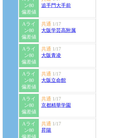
ン80
追手門大手前
偏差値
Aライ
共通
1/17
ン80
大阪学芸高附属
偏差値
Aライ
共通
1/17
ン80
大阪青凌
偏差値
Aライ
共通
1/17
ン80
大阪立命館
偏差値
Aライ
共通
1/17
ン80
京都精華学園
偏差値
Aライ
共通
1/17
ン80
昇陽
偏差値