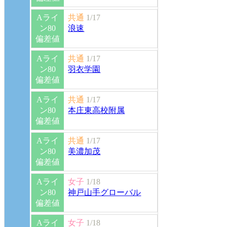
Aライ
共通
1/17
ン80
浪速
偏差値
Aライ
共通
1/17
ン80
羽衣学園
偏差値
Aライ
共通
1/17
ン80
本庄東高校附属
偏差値
Aライ
共通
1/17
ン80
美濃加茂
偏差値
Aライ
女子
1/18
ン80
神戸山手グローバル
偏差値
Aライ
女子
1/18