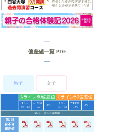
偏差値一覧 PDF
男子
女子
80
50
Aライン
偏差値
Cライン
偏差値
1月～
2/1午後
1月～
2/1午後
2/3～
2/3～
2/1午前
～2/2
2/1午前
～2/2
第2回 合不合偏差値
第2回
合不合
偏差値