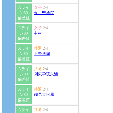
Aライ
女子
2/4
ン80
玉川聖学院
偏差値
Aライ
女子
2/4
ン80
中村
偏差値
Aライ
共通
2/4
ン80
上野学園
偏差値
Aライ
共通
2/4
ン80
関東学院六浦
偏差値
Aライ
共通
2/4
ン80
鶴見大附属
偏差値
Aライ
共通
2/4