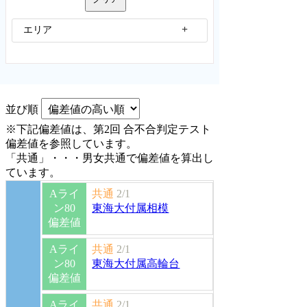
エリア
並び順
※下記偏差値は、第2回 合不合判定テスト
偏差値を参照しています。
「共通」・・・男女共通で偏差値を算出し
ています。
Aライ
共通
2/1
ン80
東海大付属相模
偏差値
Aライ
共通
2/1
ン80
東海大付属高輪台
偏差値
Aライ
共通
2/1