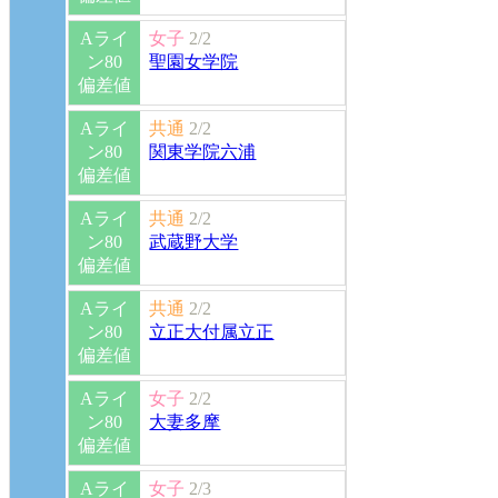
Aライ
女子
2/2
ン80
聖園女学院
偏差値
Aライ
共通
2/2
ン80
関東学院六浦
偏差値
Aライ
共通
2/2
ン80
武蔵野大学
偏差値
Aライ
共通
2/2
ン80
立正大付属立正
偏差値
Aライ
女子
2/2
ン80
大妻多摩
偏差値
Aライ
女子
2/3