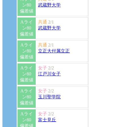
ン80
武蔵野大学
偏差値
Aライ
共通
2/1
ン80
武蔵野大学
偏差値
Aライ
共通
2/1
ン80
立正大付属立正
偏差値
Aライ
女子
2/2
ン80
江戸川女子
偏差値
Aライ
女子
2/2
ン80
玉川聖学院
偏差値
Aライ
女子
2/2
ン80
富士見丘
偏差値