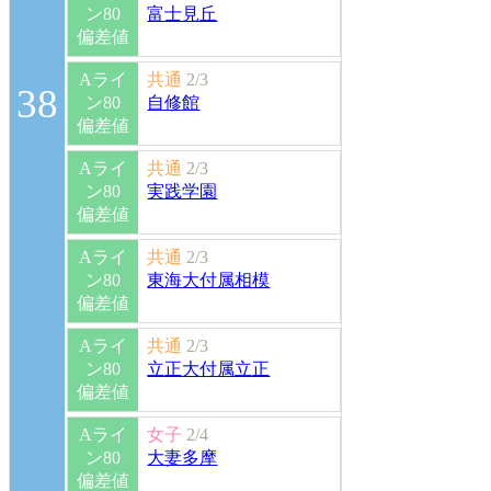
ン80
富士見丘
偏差値
Aライ
共通
2/3
38
ン80
自修館
偏差値
Aライ
共通
2/3
ン80
実践学園
偏差値
Aライ
共通
2/3
ン80
東海大付属相模
偏差値
Aライ
共通
2/3
ン80
立正大付属立正
偏差値
Aライ
女子
2/4
ン80
大妻多摩
偏差値