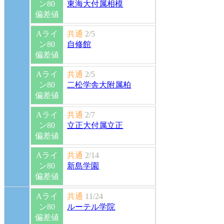
ン80
東海大付属相模
偏差値
Aライ
共通
2/5
ン80
自修館
偏差値
Aライ
共通
2/5
ン80
二松学舎大附属柏
偏差値
Aライ
共通
2/7
ン80
立正大付属立正
偏差値
Aライ
共通
2/14
ン80
新島学園
偏差値
Aライ
共通
11/24
ン80
ルーテル学院
偏差値