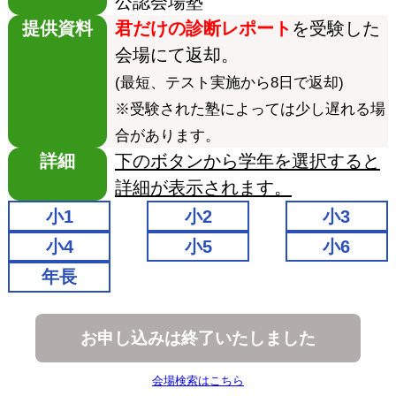
公認会場塾
提供資料
君だけの診断レポート
を受験した
会場にて返却。
(最短、テスト実施から8日で返却)
※受験された塾によっては少し遅れる場
合があります。
詳細
下のボタンから学年を選択すると
詳細が表示されます。
小1
小2
小3
小4
小5
小6
年長
お申し込みは終了いたしました
会場検索はこちら