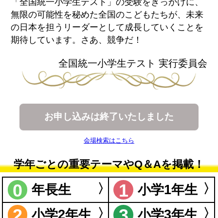
「全国統一小学生テスト」の受験をきっかけに、
無限の可能性を秘めた全国のこどもたちが、未来
の日本を担うリーダーとして成長していくことを
期待しています。さあ、競争だ！
全国統一小学生テスト 実行委員会
お申し込みは終了いたしました
会場検索はこちら
学年ごとの重要テーマやQ＆Aを掲載！
0
1
年長生
小学1年生
2
3
小学2年生
小学3年生