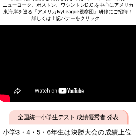
ニューヨーク、ボストン、ワシントンD.C.を中心にアメリカ
東海岸を巡る『アメリカIvyLeague視察団』研修にご招待！
詳しくは上記バナーをクリック！
全国統一小学生テスト 成績優秀者 発表
小学3・4・5・6年生は決勝大会の成績上位