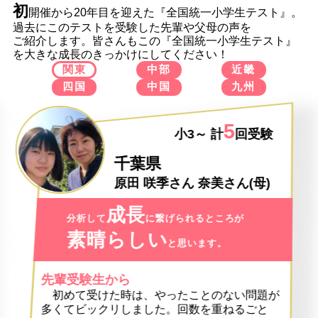
初
開催から20年目を迎えた『全国統一小学生テスト』。
過去にこのテストを受験した先輩や父母の声を
ご紹介します。皆さんもこの『全国統一小学生テスト』
を大きな成長のきっかけにしてください！
関東
中部
近畿
四国
中国
九州
5
小3～ 計
回受験
千葉県
原田 咲季さん
奈美さん
(母)
成長
分析して
に繋げられるところが
素晴らしい
と思います。
先輩受験生から
初めて受けた時は、やったことのない問題が
多くてビックリしました。回数を重ねるごと