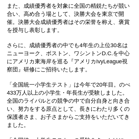
また、成績優秀者を対象に全国の精鋭たちが競い
合い、高め合う場として、決勝大会を東京で開
催。決勝大会成績優秀者はその栄誉を称え、褒賞
を授与し表彰します。
さらに、成績優秀者の中でも4年生の上位30名は
ニューヨーク、ボストン、ワシントンD.C.を中心
にアメリカ東海岸を巡る『アメリカIvyLeague視
察団』研修にご招待いたします。
「全国統一小学生テスト」は今年で20年目。のべ
433万人以上の小学生・年長生が受験しました。
全国のライバルとの競争の中で自分自身と向き合
い、努力をする原点として、長きにわたり多くの
保護者さま、お子さまからご支持をいただいてき
ました。