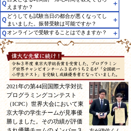
Ｑ
＋
えますか？
どうしても試験当日の都合が悪くなってし
Ｑ
＋
まいました。振替受験は可能ですか？
Ｑ
オンラインで受験することはできますか？
＋
2021年の第44回国際大学対抗
プログラミングコンテスト
（ICPC）世界大会において東
京大学の学生チームが見事優
勝しました。その功績が評価
され優勝チームのメンバー３
左が伊佐くん