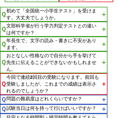
初めて「全国統一小学生テスト」を受けま
Ｑ
＋
す。大丈夫でしょうか。
文部科学省が行う学力判定テストとの違い
Ｑ
＋
は何ですか？
年長生で、文字の読み・書きに不安があり
Ｑ
＋
ます。
おとなしい性格なので自分から手を挙げて
Ｑ
＋
先生に伝えることができないかもしれませ
ん。
今回で連続2回目の受験になります。前回も
Ｑ
＋
受験しましたが、これまでの成績は表示さ
れるのでしょうか？
Ｑ
問題の難易度はどれくらいですか？
＋
Ｑ
試験当日は何を持って行けばいいですか？
＋
目安となる時間割・帰宅時間を教えてもら