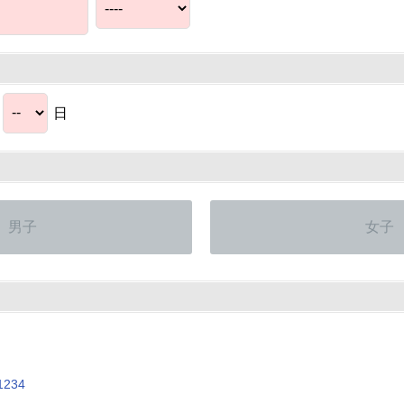
）
月
日
男子
女子
234