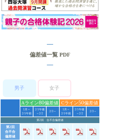
偏差値一覧 PDF
男子
女子
80
50
Aライン
偏差値
Cライン
偏差値
1月～
2/1午後
1月～
2/1午後
2/3～
2/3～
2/1午前
～2/2
2/1午前
～2/2
第2回 合不合偏差値
第2回
合不合
偏差値