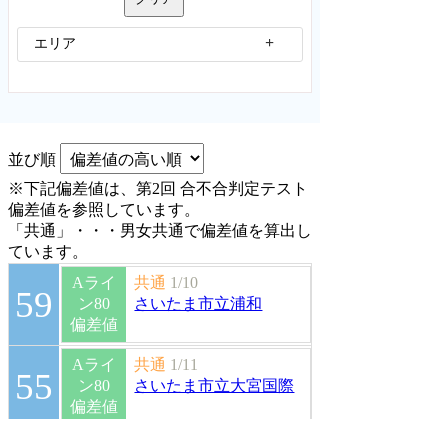
エリア
並び順
※下記偏差値は、第2回 合不合判定テスト
偏差値を参照しています。
「共通」・・・男女共通で偏差値を算出し
ています。
Aライ
共通
1/10
59
ン80
さいたま市立浦和
偏差値
Aライ
共通
1/11
55
ン80
さいたま市立大宮国際
偏差値
Aライ
共通
1/11