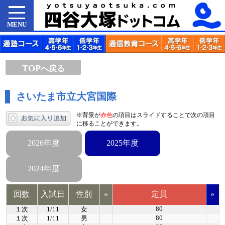
MENU
TOP
へ戻る
さいたま市立大宮国際
※背景が
赤色
の項目はスライドすることで次の項目
に移ることができます。
2026年度
2025年度
2024年度
回数
入試日
性別
«
定員
»
80
１次
1/11
女
80
１次
1/11
男