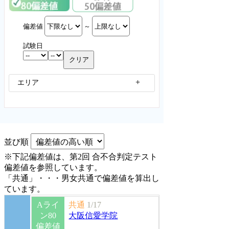
偏差値
～
試験日
エリア
並び順
※下記偏差値は、第2回 合不合判定テスト
偏差値を参照しています。
「共通」・・・男女共通で偏差値を算出し
ています。
Aライ
共通
1/17
ン80
大阪信愛学院
偏差値