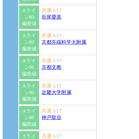
Aライ
共通
1/17
ン80
折尾愛真
偏差値
Aライ
共通
1/17
ン80
京都先端科学大附属
偏差値
Aライ
共通
1/17
ン80
京都文教
偏差値
Aライ
共通
1/17
ン80
近畿大学附属
偏差値
Aライ
共通
1/17
ン80
神戸龍谷
偏差値
Aライ
共通
1/17