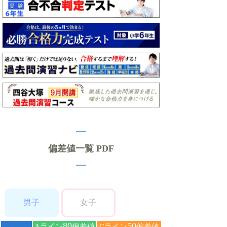
偏差値一覧 PDF
男子
女子
80
50
Aライン
偏差値
Cライン
偏差値