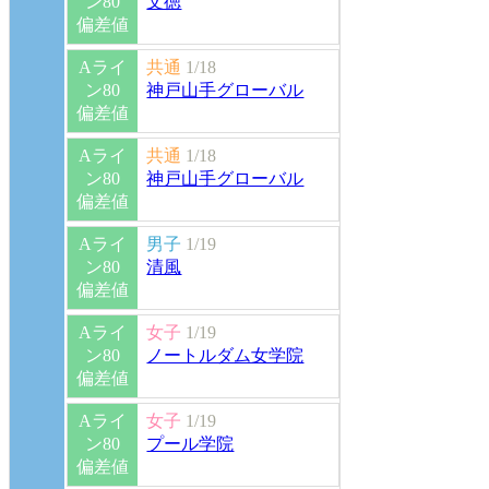
ン80
文徳
偏差値
Aライ
共通
1/18
ン80
神戸山手グローバル
偏差値
Aライ
共通
1/18
ン80
神戸山手グローバル
偏差値
Aライ
男子
1/19
ン80
清風
偏差値
Aライ
女子
1/19
ン80
ノートルダム女学院
偏差値
Aライ
女子
1/19
ン80
プール学院
偏差値