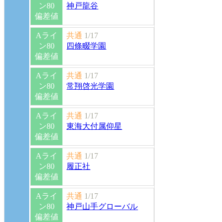
ン80
神戸龍谷
偏差値
Aライ
共通
1/17
ン80
四條畷学園
偏差値
Aライ
共通
1/17
ン80
常翔啓光学園
偏差値
Aライ
共通
1/17
ン80
東海大付属仰星
偏差値
Aライ
共通
1/17
ン80
履正社
偏差値
Aライ
共通
1/17
ン80
神戸山手グローバル
偏差値