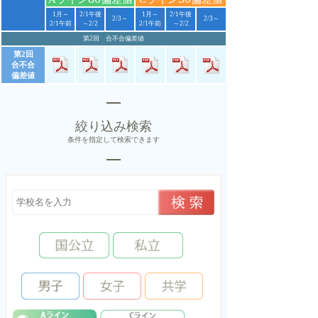
1月～
2/1午後
1月～
2/1午後
2/3～
2/3～
2/1午前
～2/2
2/1午前
～2/2
第2回 合不合偏差値
第2回
合不合
偏差値
絞り込み検索
条件を指定して検索できます