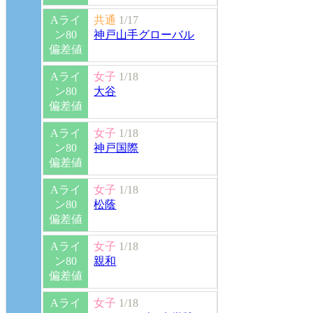
Aライ
共通
1/17
ン80
神戸山手グローバル
偏差値
Aライ
女子
1/18
ン80
大谷
偏差値
Aライ
女子
1/18
ン80
神戸国際
偏差値
Aライ
女子
1/18
ン80
松蔭
偏差値
Aライ
女子
1/18
ン80
親和
偏差値
Aライ
女子
1/18