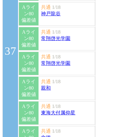
Aライ
共通
1/18
ン80
神戸龍谷
偏差値
Aライ
共通
1/18
ン80
常翔啓光学園
偏差値
37
Aライ
共通
1/18
ン80
常翔啓光学園
偏差値
Aライ
共通
1/18
ン80
親和
偏差値
Aライ
共通
1/18
ン80
東海大付属仰星
偏差値
Aライ
共通
1/18