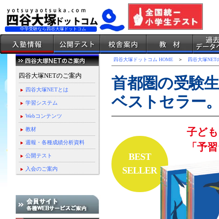
中学受験なら四谷大塚ドットコム
四谷大塚ドットコム HOME
＞
四谷大塚NET
四谷大塚NETのご案内
首都圏の受験生
四谷大塚NETとは
ベストセラー
学習システム
Webコンテンツ
子ども
教材
週報・各種成績分析資料
「予習
BEST
公開テスト
SELLER
入会のご案内