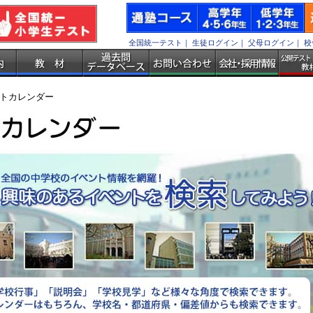
全国統一テスト
｜
生徒ログイン
｜
父母ログイン
｜
校
トカレンダー