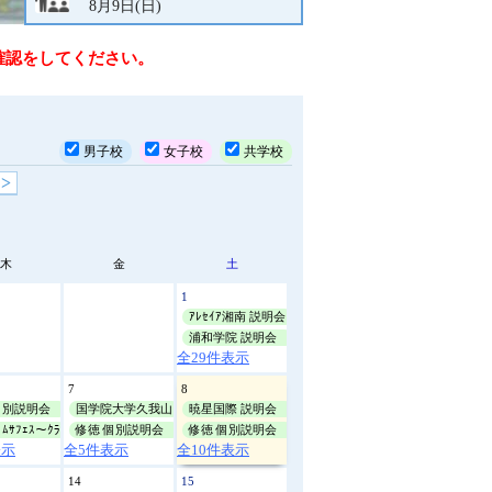
8月9日(日)
説
修徳
明
確認をしてください。
会
個別説明会
8月10日(月)
10:00
文
化
聖望学園
祭
男子校
女子校
共学校
説明会
体
8月10日(月)
10:00
育
>
祭
光英VERITAS
学
ｵｰﾌﾟﾝｷｬﾝﾊﾟｽ
校
8月11日(火)
9:30
見
木
金
土
学
修徳
1
そ
ｱﾚｾｲｱ湘南 説明会
個別説明会
の
8月11日(火)
10:00
浦和学院 説明会
他
全29件表示
修徳
7
8
個別説明会
個別説明会
国学院大学久我山 夏休み説明会
暁星国際 説明会
8月13日(木)
10:00
ﾑｻﾌｪｽ〜ｸﾗﾌﾞ見学&体験会〜
修徳 個別説明会
修徳 個別説明会
表示
全5件表示
全10件表示
修徳
14
15
個別説明会