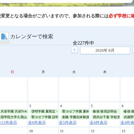
後変更となる場合がございますので、参加される際には
必ず学校に
カレンダーで検索
全227件中
<
2026年
8月
日
月
火
水
2
3
4
5
6
共栄学園 共栄ｳｪﾙｶﾑﾃﾞｲ
啓明学園 夏限定・学校ﾂｱｰ
聖ヨゼフ学園 夏休み個別学校見学会
修徳 個別説明会
修徳 
国学院大学久我山 夏休み説明会
聖ヨゼフ学園 説明会
創価 学園生体験授業・説明会
西武台千葉 学校見学会
武蔵野 
全15件表示
全6件表示
全5件表示
全4件表示
全4件
9
10
11
12
13