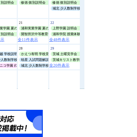
8月14日(金)
個別説明会
修徳 個別説明会
10:00
修徳 個別説明会
城北 少人数制学校説明会
城北
少人数制学校説明会
21
22
8月15日(土)
業学園 夏の体験講座
浦和実業学園 夏の体験講座
上野学園 説明会
個別説明会
開智所沢中等教育学校 帰国生・国際生ｵﾝﾗｲﾝ説明会
浦和学院 授業体験会
表示
全11件表示
全48件表示
28
29
越 学校説明会
かえつ有明 学校見学会
茨城 土曜見学会
少人数制学校説明会
暁星 入試問題解説会
茨城キリスト教学園 学校見学会
全20件表示
ｰﾌﾟﾝｽｸｰﾙ
ニコ学園 ｵﾝﾗｲﾝによる説明会
城北 少人数制学校説明会