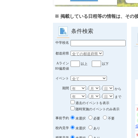
※ 掲載している日程等の情報は、その
条件検索
中学校名
都道府県
Aライン
以上
以下
80偏差値
イベント
期間
/
/
から
/
/
まで
過去のイベントを表示
随時実施のイベントのみ表示
事前予約
未選択
必要
不要
校内見学
未選択
あり
授業見学