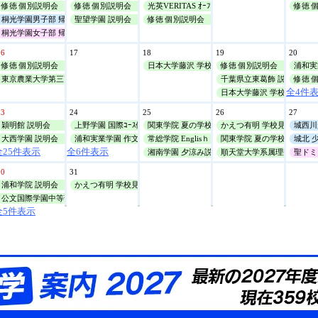
修徳 個別説明会
修徳 個別説明会
光英VERITAS ｵｰﾌﾟﾝｷｬﾝﾊﾟｽ
修徳 
桐光学園男子部 帰国生対象学校説明会
聖望学園 説明会
修徳 個別説明会
桐光学園女子部 帰国生対象学校説明会
16
17
18
19
20
修徳 個別説明会
日本大学藤沢 学校見学ﾂｱｰ
修徳 個別説明会
浦和実
東京農業大学第三高等学校附属 体験授業(理・社)
千葉県立東葛飾 説明会
修徳 
全4件
日本大学藤沢 学校見学ﾂｱｰ
23
24
25
26
27
穎明館 説明会
上野学園 国際ｺｰｽ体験授業
関東学院 夏の学校見学会
かえつ有明 学校見学会
城西川
大西学園 説明会
浦和実業学園 作文添削講座(通信講座)
常総学院 Englisｈ Summer Lesson
関東学院 夏の学校見学会
城北 
全25件表示
全6件表示
湘南学園 夕涼み説明会
順天堂大学系属理数インター ｵ
聖ドミ
30
31
浦和学院 説明会
かえつ有明 学校見学会
公文国際学園中等部 ﾐﾆ説明会
全5件表示