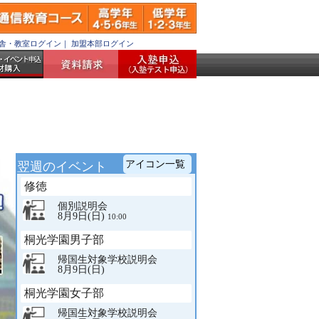
舎・教室ログイン
｜
加盟本部ログイン
アイコン一覧
翌週のイベント
アイ
閉
修徳
コン
じ
る
個別説明会
一覧
8月9日(日)
10:00
オ
ー
桐光学園男子部
プ
帰国生対象学校説明会
ン
8月9日(日)
キ
ャ
桐光学園女子部
ン
パ
帰国生対象学校説明会
ス