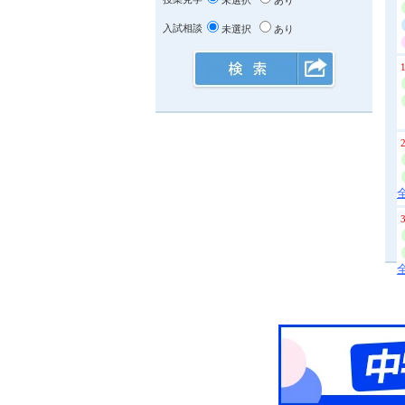
未選択
あり
入試相談
未選択
あり