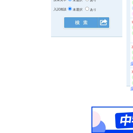
未選択
あり
入試相談
未選択
あり