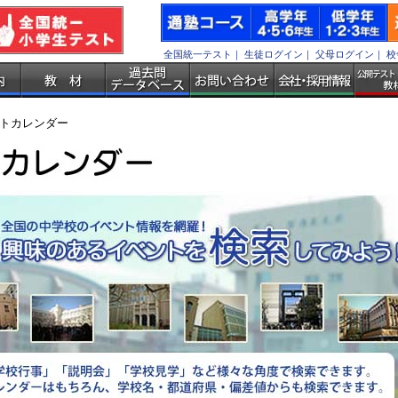
全国統一テスト
｜
生徒ログイン
｜
父母ログイン
｜
校
トカレンダー