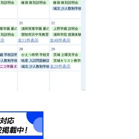
8月14日(金)
個別説明会
修徳 個別説明会
10:00
修徳 個別説明会
城北 少人数制学校説明会
城北
少人数制学校説明会
21
22
8月15日(土)
業学園 夏の体験講座
浦和実業学園 夏の体験講座
上野学園 説明会
個別説明会
開智所沢中等教育学校 帰国生・国際生ｵﾝﾗｲﾝ説明会
浦和学院 授業体験会
表示
全11件表示
全48件表示
28
29
越 学校説明会
かえつ有明 学校見学会
茨城 土曜見学会
少人数制学校説明会
暁星 入試問題解説会
茨城キリスト教学園 学校見学会
全20件表示
ｰﾌﾟﾝｽｸｰﾙ
ニコ学園 ｵﾝﾗｲﾝによる説明会
城北 少人数制学校説明会