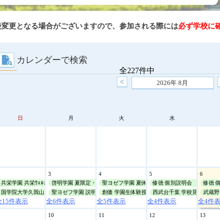
後変更となる場合がございますので、参加される際には
必ず学校に
カレンダーで検索
全227件中
<
2026年
8月
日
月
火
水
2
3
4
5
6
共栄学園 共栄ｳｪﾙｶﾑﾃﾞｲ
啓明学園 夏限定・学校ﾂｱｰ
聖ヨゼフ学園 夏休み個別学校見学会
修徳 個別説明会
修徳 
国学院大学久我山 夏休み説明会
聖ヨゼフ学園 説明会
創価 学園生体験授業・説明会
西武台千葉 学校見学会
武蔵野 
全15件表示
全6件表示
全5件表示
全4件表示
全4件
9
10
11
12
13