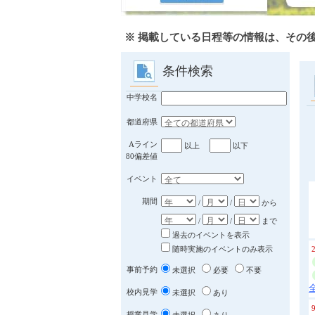
※ 掲載している日程等の情報は、その
条件検索
中学校名
都道府県
Aライン
以上
以下
80偏差値
イベント
期間
/
/
から
/
/
まで
過去のイベントを表示
随時実施のイベントのみ表示
事前予約
未選択
必要
不要
校内見学
未選択
あり
授業見学