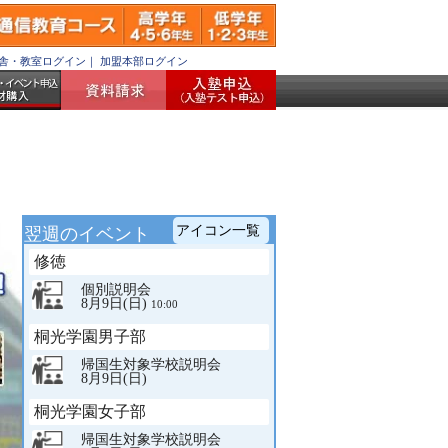
舎・教室ログイン
｜
加盟本部ログイン
アイコン一覧
翌週のイベント
アイ
閉
修徳
コン
じ
る
個別説明会
一覧
8月9日(日)
10:00
オ
ー
桐光学園男子部
プ
帰国生対象学校説明会
ン
8月9日(日)
キ
ャ
桐光学園女子部
ン
パ
帰国生対象学校説明会
ス