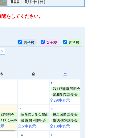
8月9日(日)
説
修徳
明
確認をしてください。
会
個別説明会
8月10日(月)
10:00
文
化
聖望学園
祭
男子校
女子校
共学校
説明会
体
8月10日(月)
10:00
育
>
祭
光英VERITAS
学
ｵｰﾌﾟﾝｷｬﾝﾊﾟｽ
校
8月11日(火)
9:30
見
木
金
土
学
修徳
1
そ
ｱﾚｾｲｱ湘南 説明会
個別説明会
の
8月11日(火)
10:00
浦和学院 説明会
他
全29件表示
修徳
7
8
個別説明会
個別説明会
国学院大学久我山 夏休み説明会
暁星国際 説明会
8月13日(木)
10:00
ﾑｻﾌｪｽ〜ｸﾗﾌﾞ見学&体験会〜
修徳 個別説明会
修徳 個別説明会
表示
全5件表示
全10件表示
修徳
14
15
個別説明会