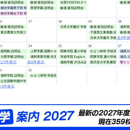
修徳 個別説明会
修徳 個別説明会
光英VERITAS ｵｰﾌﾟﾝｷｬﾝﾊﾟｽ
修徳 
桐光学園男子部 帰国生対象学校説明会
聖望学園 説明会
修徳 個別説明会
桐光学園女子部 帰国生対象学校説明会
16
17
18
19
20
修徳 個別説明会
日本大学藤沢 学校見学ﾂｱｰ
修徳 個別説明会
浦和実
東京農業大学第三高等学校附属 体験授業(理・社)
千葉県立東葛飾 説明会
修徳 
全4件
日本大学藤沢 学校見学ﾂｱｰ
23
24
25
26
27
穎明館 説明会
上野学園 国際ｺｰｽ体験授業
関東学院 夏の学校見学会
かえつ有明 学校見学会
城西川
大西学園 説明会
浦和実業学園 作文添削講座(通信講座)
常総学院 Englisｈ Summer Lesson
関東学院 夏の学校見学会
城北 
全25件表示
全6件表示
湘南学園 夕涼み説明会
順天堂大学系属理数インター ｵ
聖ドミ
30
31
浦和学院 説明会
かえつ有明 学校見学会
公文国際学園中等部 ﾐﾆ説明会
全5件表示