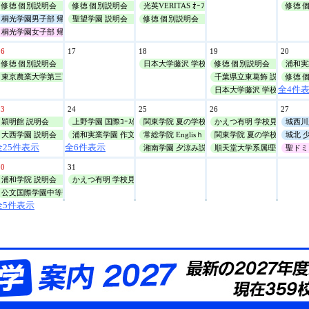
修徳 個別説明会
修徳 個別説明会
光英VERITAS ｵｰﾌﾟﾝｷｬﾝﾊﾟｽ
修徳 
桐光学園男子部 帰国生対象学校説明会
聖望学園 説明会
修徳 個別説明会
桐光学園女子部 帰国生対象学校説明会
16
17
18
19
20
修徳 個別説明会
日本大学藤沢 学校見学ﾂｱｰ
修徳 個別説明会
浦和実
東京農業大学第三高等学校附属 体験授業(理・社)
千葉県立東葛飾 説明会
修徳 
全4件
日本大学藤沢 学校見学ﾂｱｰ
23
24
25
26
27
穎明館 説明会
上野学園 国際ｺｰｽ体験授業
関東学院 夏の学校見学会
かえつ有明 学校見学会
城西川
大西学園 説明会
浦和実業学園 作文添削講座(通信講座)
常総学院 Englisｈ Summer Lesson
関東学院 夏の学校見学会
城北 
全25件表示
全6件表示
湘南学園 夕涼み説明会
順天堂大学系属理数インター ｵ
聖ドミ
30
31
浦和学院 説明会
かえつ有明 学校見学会
公文国際学園中等部 ﾐﾆ説明会
全5件表示