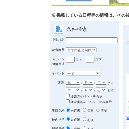
※ 掲載している日程等の情報は、その
条件検索
中学校名
都道府県
Aライン
以上
以下
80偏差値
イベント
期間
/
/
から
/
/
まで
過去のイベントを表示
随時実施のイベントのみ表示
事前予約
未選択
必要
不要
校内見学
未選択
あり
授業見学