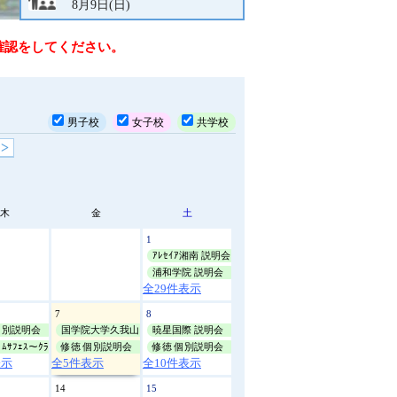
8月9日(日)
説
修徳
明
確認をしてください。
会
個別説明会
8月10日(月)
10:00
文
化
聖望学園
祭
男子校
女子校
共学校
説明会
体
8月10日(月)
10:00
育
>
祭
光英VERITAS
学
ｵｰﾌﾟﾝｷｬﾝﾊﾟｽ
校
8月11日(火)
9:30
見
木
金
土
学
修徳
1
そ
ｱﾚｾｲｱ湘南 説明会
個別説明会
の
8月11日(火)
10:00
浦和学院 説明会
他
全29件表示
修徳
7
8
個別説明会
個別説明会
国学院大学久我山 夏休み説明会
暁星国際 説明会
8月13日(木)
10:00
ﾑｻﾌｪｽ〜ｸﾗﾌﾞ見学&体験会〜
修徳 個別説明会
修徳 個別説明会
表示
全5件表示
全10件表示
修徳
14
15
個別説明会