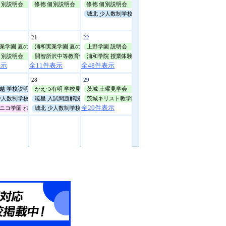
8月14日(金)
個別説明会
修徳 個別説明会
10:00
修徳 個別説明会
城北 少人数制学校説明会
城北
少人数制学校説明会
21
22
8月15日(土)
業学園 夏の体験講座
浦和実業学園 夏の体験講座
上野学園 説明会
個別説明会
開智所沢中等教育学校 帰国生・国際生ｵﾝﾗｲﾝ説明会
浦和学院 授業体験会
表示
全11件表示
全48件表示
28
29
越 学校説明会
かえつ有明 学校見学会
茨城 土曜見学会
少人数制学校説明会
暁星 入試問題解説会
茨城キリスト教学園 学校見学会
全20件表示
ｰﾌﾟﾝｽｸｰﾙ
ニコ学園 ｵﾝﾗｲﾝによる説明会
城北 少人数制学校説明会