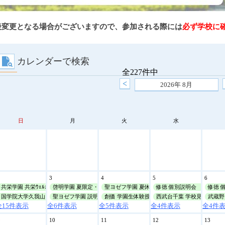
後変更となる場合がございますので、参加される際には
必ず学校に
カレンダーで検索
全227件中
<
2026年
8月
日
月
火
水
2
3
4
5
6
共栄学園 共栄ｳｪﾙｶﾑﾃﾞｲ
啓明学園 夏限定・学校ﾂｱｰ
聖ヨゼフ学園 夏休み個別学校見学会
修徳 個別説明会
修徳 
国学院大学久我山 夏休み説明会
聖ヨゼフ学園 説明会
創価 学園生体験授業・説明会
西武台千葉 学校見学会
武蔵野 
全15件表示
全6件表示
全5件表示
全4件表示
全4件
9
10
11
12
13