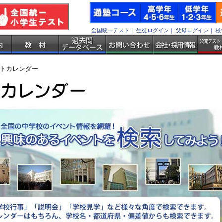
全国統一テスト
｜
生徒ログイン
｜
父母ログイン
｜
校
トカレンダー