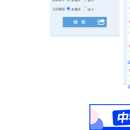
未選択
あり
入試相談
未選択
あり