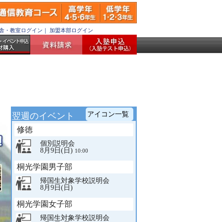
舎・教室ログイン
｜
加盟本部ログイン
アイコン一覧
翌週のイベント
アイ
閉
修徳
コン
じ
る
個別説明会
一覧
8月9日(日)
10:00
オ
ー
桐光学園男子部
プ
帰国生対象学校説明会
ン
8月9日(日)
キ
ャ
桐光学園女子部
ン
パ
帰国生対象学校説明会
ス