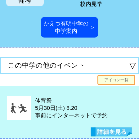
備考
校内見学
かえつ有明中学の
＞
中学案内
▽
この中学の他のイベント
アイコン一覧
体育祭
5月30日(土)
8:20
事前にインターネットで予約