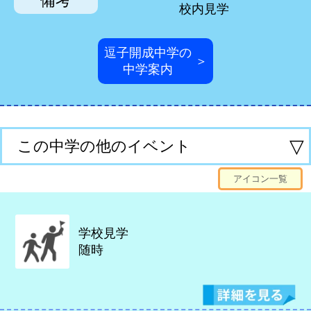
備考
校内見学
逗子開成中学の
＞
中学案内
▽
この中学の他のイベント
アイコン一覧
学校見学
随時