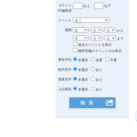
Aライン
以上
以下
80偏差値
イベント
期間
/
/
から
/
/
まで
過去のイベントを表示
随時実施のイベントのみ表示
事前予約
未選択
必要
不要
校内見学
未選択
あり
授業見学
未選択
あり
入試相談
未選択
あり