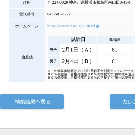
〒 224-0029 神奈川県横浜市都筑区南山田3‐43‐1
住所
045-591-8222
電話番号
http://www.salesio-gakuin.ed.jp/
ホームページ
試験日
80
偏差
2月1日（Ａ）
61
男子
偏差値
2月4日（Ｂ）
61
男子
※この偏差値情報は 2025第2回合不合判定テストのデータ
８０％偏差値：合格可能性８０％の学校です(併願校を選定
５０％偏差値：合格可能性５０％の学校です(第一志望校を