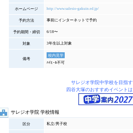
http://www.salesio-gakuin.ed.jp/
ホームページ
事前にインターネットで予約
予約方法
6/18〜
予約期間・締切
3年生以上対象
対象
校内見学
備考
ﾊｲﾋｰﾙ不可
サレジオ学院中学校を目指す
四谷大塚のおすすめイベントは
サレジオ学院 学校情報
私立/男子校
区分