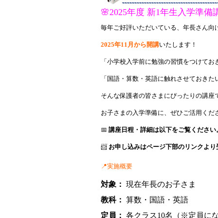
🌸2025年度 新1年生入学準
毎年ご好評いただいている、年長さん向
2025年11月から開講
いたします！
「小学校入学前に勉強の習慣をつけてお
「国語・算数・英語に触れさせておきた
そんな保護者の皆さまにぴったりの講座
お子さまの入学準備に、ぜひご活用くだ
📅
講座日程・詳細は以下をご覧ください
📨
お申し込みはページ下部のリンクより
📍実施概要
対象：
現在年長のお子さま
教科：
算数・国語・英語
定員：
各クラス10名（※定員に