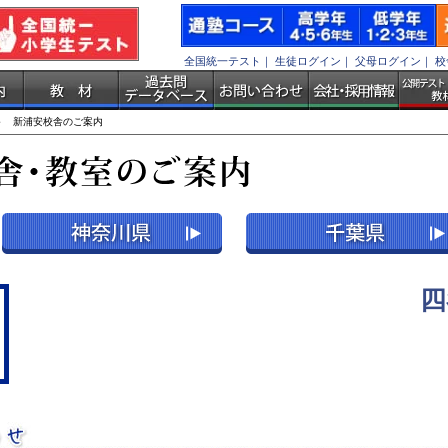
全国統一テスト
｜
生徒ログイン
｜
父母ログイン
｜
校
 新浦安校舎のご案内
四