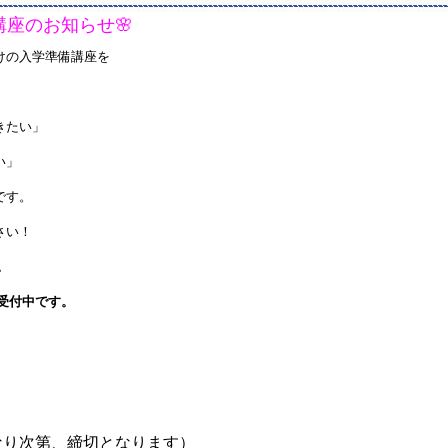
備講座のお知らせ🌸
けの入学準備講座を
きたい」
い」
です。
さい！
。
受付中です。
なり次第、締切となります）