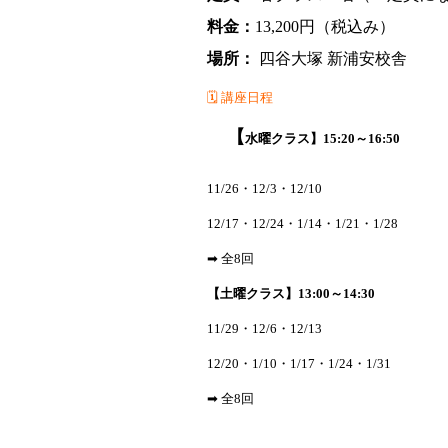
料金：
13,200円（税込み）
場所：
四谷大塚 新浦安校舎
🗓 講座日程
【
水曜クラス】15:20～16:50
11/26・12/3・12/10
12/17・12/24・1/14・1/21・1/28
➡ 全8回
【土曜クラス】13:00～14:30
11/29・12/6・12/13
12/20・1/10・1/17・1/24・1/31
➡ 全8回