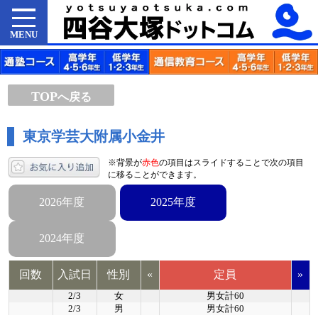
MENU
TOP
へ戻る
東京学芸大附属小金井
※背景が
赤色
の項目はスライドすることで次の項目
に移ることができます。
2026年度
2025年度
2024年度
回数
入試日
性別
«
定員
»
2/3
女
男女計60
2/3
男
男女計60