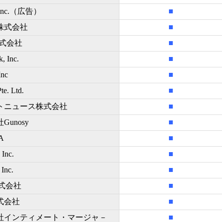
 Inc.（広告）
■
株式会社
■
株式会社
■
, Inc.
■
Inc
■
te. Ltd.
■
トニュース株式会社
■
Gunosy
■
SA
■
 Inc.
■
 Inc.
■
株式会社
■
式会社
■
社インティメート・マージャ－
■