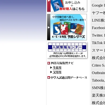
Google
ヤフー
LINE
Facebook
Twitter. 
TikTok P
スマー
株式会社
Criteo 
Outbrain
Taboola,
SMN
楽天株
株式会