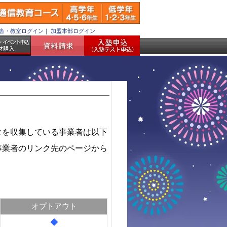
舎・教室ログイン
｜
加盟本部ログイン
タを収集している事業者は以下
事業者のリンク先のページから
オプトアウト
◆