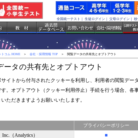
全国統一テスト
｜
生徒ログイン
｜
父母ログイン
｜
校
トコム HOME
＞
会社・採用情報 TOP
＞ 閲覧データの共有先とオプトアウト
データの共有先とオプトアウト
塚サイトから付与されたクッキーを利用し、利用者の閲覧デー
です。オプトアウト（クッキー利用停止）手続を行う場合、各
きいただきますようお願いいたします。
プライバシーポリシー
 Inc.（Analytics）
■