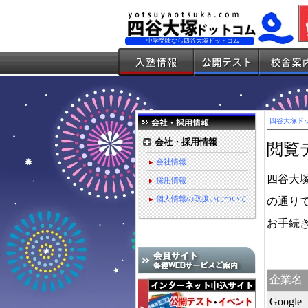
中学受験なら四谷大塚ドットコム
四谷大塚ドッ
会社・採用情報
閲覧
会社情報
四谷大
採用情報
個人情報の取扱いについて
の通り
お手続
企業名
Google