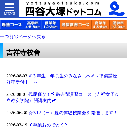
MENU
一つ前のページへ戻る
吉祥寺校舎
2026-08-03
✐３年生・年長生のみなさまへ✐～準備講座
好評受付中！～
2026-08-01
残席僅か！🌸過去問演習コース（吉祥女子＆
立教女学院）開講案内🌸
2026-06-30
☆7/12（日）夏の体験授業会を開催します！
2026-03-19
🌸卒業おめでとう🌸