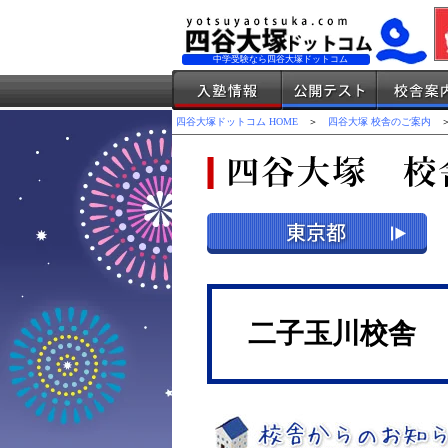
中学受験なら四谷大塚ドットコム
四谷大塚ドットコム HOME
＞
四谷大塚 校舎のご案内
＞
二子玉川校舎