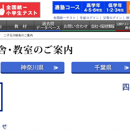
全国統一テスト
｜
生徒ログイン
｜
父母ログイン
｜
校
 二子玉川校舎のご案内
四