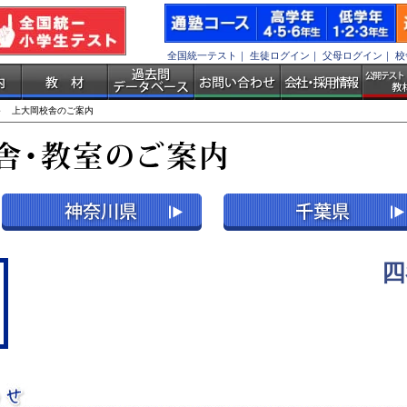
全国統一テスト
｜
生徒ログイン
｜
父母ログイン
｜
校
 上大岡校舎のご案内
四