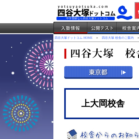
中学受験なら四谷大塚ドットコム
四谷大塚ドットコム HOME
＞
四谷大塚 校舎のご案内
＞
上大岡校舎