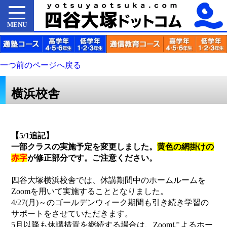
MENU
一つ前のページへ戻る
横浜校舎
【5/1追記】
一部クラスの実施予定を変更しました。
黄色の網掛けの
赤字
が修正部分です。ご注意ください。
四谷大塚横浜校舎では、休講期間中のホームルームを
Zoomを用いて実施することとなりました。
4/27(月)～のゴールデンウィーク期間も引き続き学習の
サポートをさせていただきます。
5月以降も休講措置を継続する場合は、Zoomによるホー