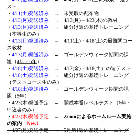
スト
・
4/11(土)発送済み
→ 未受取の配布物
・
4/13(月)発送済み
→ 4/13(月)～4/23(木)の教材
・
4/13(月)発送済み
→ 組分け週の基礎トレーニング
（本科生のみ）
・
4/13(月)発送済み
→ 4/11(土)・4/18(土)の最難関コー
ス教材
・
4/13(月)発送済み
→ ゴールデンウィーク期間の課
題（
4年・6年
）
・
4/18(土)発送済み
→ 4/17(金)・4/18(土）の週テスト
・
4/18(土)発送済み
→ 組分け週の基礎トレーニング
（テストコース生のみ）
・
4/18(土)発送済み
→ ゴールデンウィーク期間の課
題（
5年
）
・4/23(木)発送予定 → 開成本番レベルテスト（6年・
申込者のみ）
・
4/23(木)発送予定
→
Zoomによるホームルーム実施
の案内
New!
・4/27(月)発送予定 → 5月第1週の基礎トレーニング