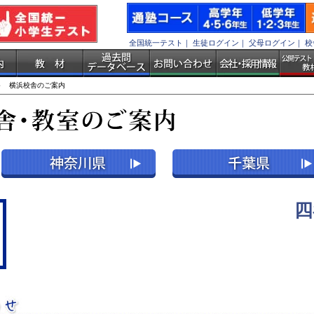
全国統一テスト
｜
生徒ログイン
｜
父母ログイン
｜
校
 横浜校舎のご案内
四