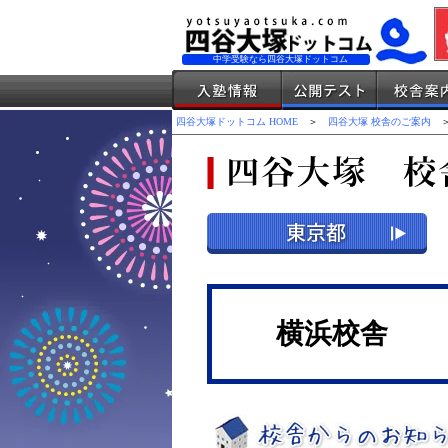
中学受験なら四谷大塚ドットコム
四谷大塚ドットコム HOME
＞
四谷大塚 校舎のご案内
＞
横浜校舎