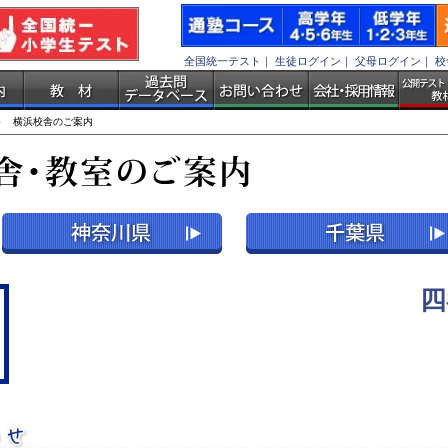
全国統一テスト
｜
生徒ログイン
｜
父母ログイン
｜
校
 横浜校舎のご案内
四