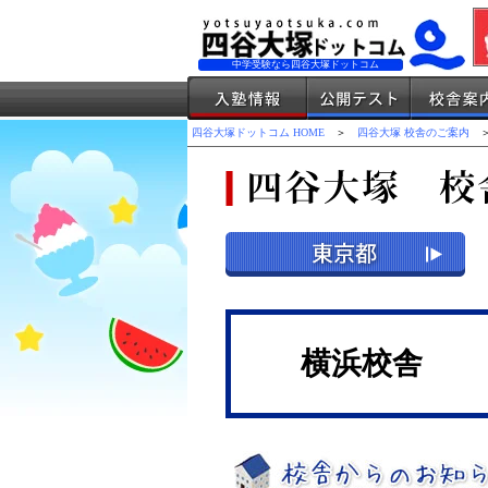
中学受験なら四谷大塚ドットコム
四谷大塚ドットコム HOME
＞
四谷大塚 校舎のご案内
＞
横浜校舎