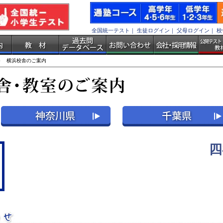
全国統一テスト
｜
生徒ログイン
｜
父母ログイン
｜
校
 横浜校舎のご案内
四