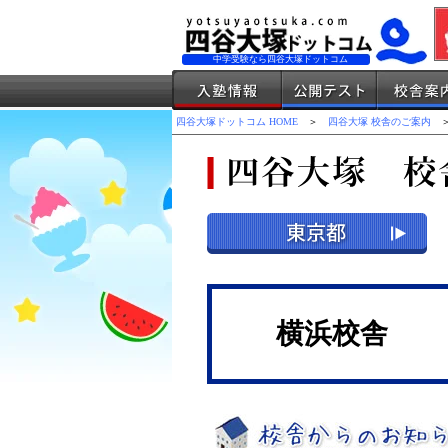
中学受験なら四谷大塚ドットコム
四谷大塚ドットコム HOME
＞
四谷大塚 校舎のご案内
＞
横浜校舎