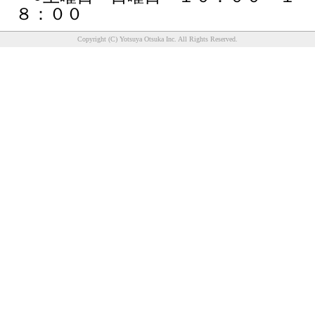
８：００
Copyright (C) Yotsuya Otsuka Inc. All Rights Reserved.