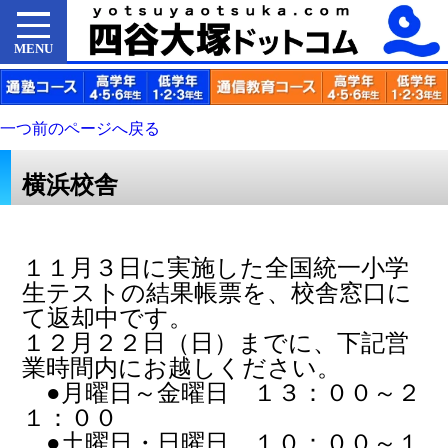
MENU
一つ前のページへ戻る
横浜校舎
１１月３日に実施した全国統一小学
生テストの結果帳票を、校舎窓口に
て返却中です。
１２月２２日（日）までに、下記営
業時間内にお越しください。
●月曜日～金曜日 １３：００～２
１：００
●土曜日・日曜日 １０：００～１