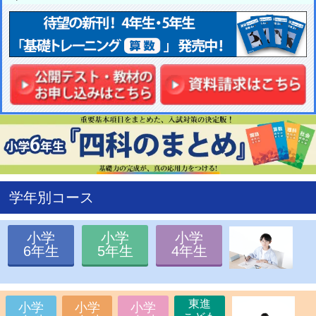
6
/
17
18:00
全国統一小学生テスト 決勝大会進出者 サイト公開
6
/
8
11:00
2026年新4年生予習シリーズ準備講座 サイト公開
6
/
8
11:00
2026年新1年生小学校入塾準備講座 サイト公開
6
/
3
15:00
2026年夏期講習 サイト公開
6
/
3
15:00
リトルスクールオープンテスト サイト公開
5
/
13
17:00
2026年学校参観 サイト公開
5
/
12
17:30
2026年筑駒対策講座 サイト公開
5
/
12
17:30
2026年過去問演習コース サイト公開
5
/
7
18:30
2026年学校別対策コース サイト公開
4
/
10
00:00
全国統一小学生テスト 申し込み受付開始
3
/
19
21:00
開成・桜蔭・筑駒本番レベルテスト サイト公開
3
/
2
11:30
通信教育 春の入会キャンペーン サイト公開
2
/
19
12:00
親子の合格体験記2026 サイト公開
学年別コース
2
/
13
16:30
2026年春期講習 サイト公開
2
/
8
18:30
2026年中学入試合格者速報 サイト公開
1
/
26
17:30
リトルスクールオープンテスト サイト公開
小学
小学
小学
1
/
21
16:30
中学入試報告会 サイト公開
6年生
5年生
4年生
1
/
8
19:00
中学入試情報センター サイト情報更新
12
/
26
11:00
開成・桜蔭入試同日体験受験 サイト公開
12
/
13
15:00
中学入試解答速報 サイト公開
東進
12
/
11
15:00
理科実験教室 お申し込み受付開始
小学
小学
小学