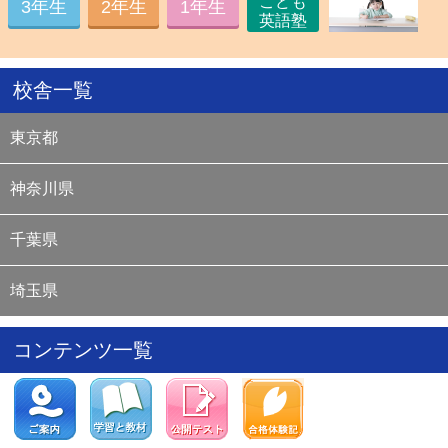
こども
12
/
2
11:00
理科実験教室体験会 サイト情報更新
3年生
2年生
1年生
英語塾
11
/
26
21:00
全国統一小学生テスト 成績優秀者発表
11
/
18
17:00
リトルくらぶサイト 情報更新
11
/
12
12:00
全国統一小学生テスト 決勝大会進出者公開
校舎一覧
11
/
5
17:00
冬の「予習ナビ」体験キャンペーン お申し込み受付
開始
10
/
30
14:00
冬期講習2025 お申し込み受付開始
東京都
10
/
2
14:00
ニュース最前線2025 お申し込み受付開始
10
/
1
14:00
新4年生予習シリーズ準備講座（第2期）お申し込み受
神奈川県
付開始
10
/
1
14:00
新1年生小学校入学準備講座（第2期）お申し込み受付
開始
千葉県
9
/
10
0:00
全国統一小学生テスト お申し込み受付開始
8
/
8
15:00
中学校イベントカレンダー 情報更新
埼玉県
7
/
11
16:00
筑駒対策講座 お申し込み受付開始
7
/
9
15:00
過去問演習コース お申し込み受付開始
7
/
1
10:00
過去問演習ナビ サイト公開
コンテンツ一覧
6
/
26
12:00
通信教育 夏の入会キャンペーン サイト公開
6
/
17
17:30
中学校イベントカレンダー サイト公開
5
/
26
17:30
新4年生予習シリーズ準備講座 サイト公開
5
/
26
17:30
新1年生小学校入学準備講座 サイト公開
5
/
23
16:30
夏期講習 サイト公開