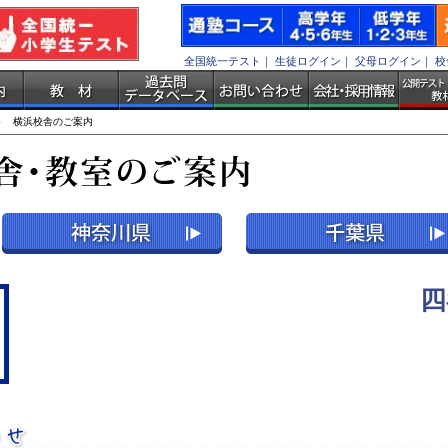
全国統一テスト
｜
生徒ログイン
｜
父母ログイン
｜
校
 横浜校舎のご案内
四