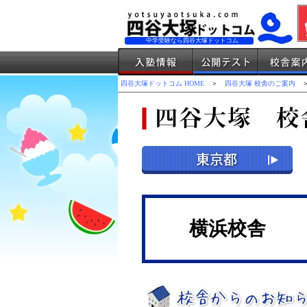
中学受験なら四谷大塚ドットコム
四谷大塚ドットコム HOME
＞
四谷大塚 校舎のご案内
＞
横浜校舎