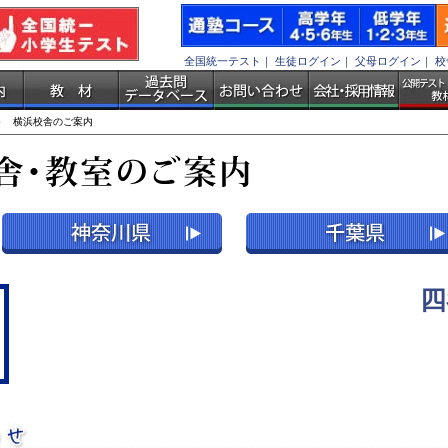
全国統一テスト
｜
生徒ログイン
｜
父母ログイン
｜
校
 横浜校舎のご案内
四