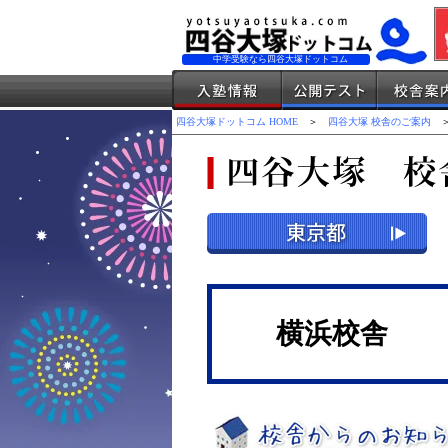
中学受験なら四谷大塚ドットコム
四谷大塚ドットコム HOME
＞
四谷大塚 校舎のご案内
＞
横浜校舎