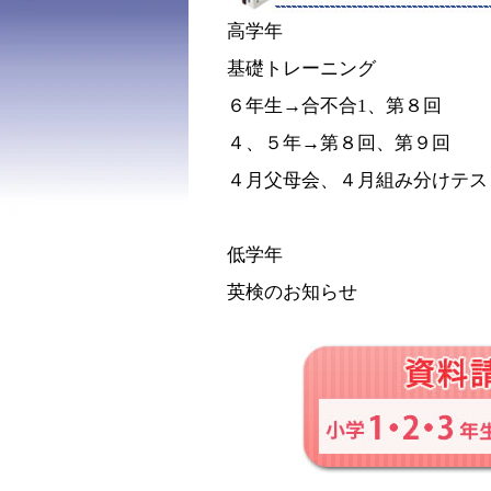
高学年
基礎トレーニング
６年生→合不合1、第８回
４、５年→第８回、第９回
４月父母会、４月組み分けテス
低学年
英検のお知らせ