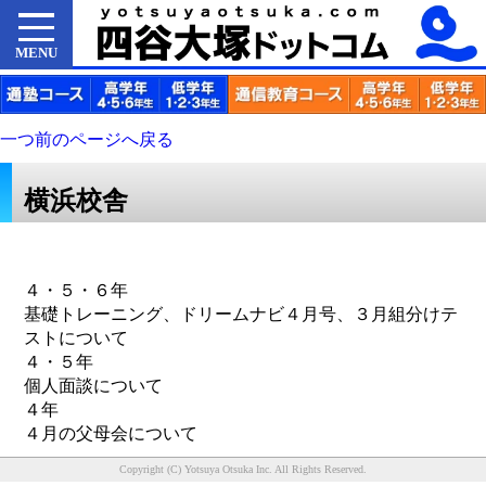
MENU
一つ前のページへ戻る
横浜校舎
４・５・６年
基礎トレーニング、ドリームナビ４月号、３月組分けテ
ストについて
４・５年
個人面談について
４年
４月の父母会について
Copyright (C) Yotsuya Otsuka Inc. All Rights Reserved.