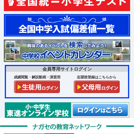
会員専用サイトログイン
成績閲覧・解説動画・演習用
志望校登録はこちらから