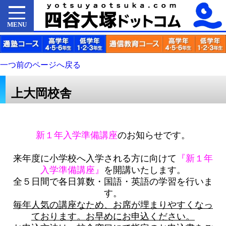
MENU
一つ前のページへ戻る
上大岡校舎
新１年入学準備講座
のお知らせです。
来年度に小学校へ入学される方に向けて
『新１年
入学準備講座』
を開講いたします。
全５日間で各日算数・国語・英語の学習を行いま
す。
毎年人気の講座なため、お席が埋まりやすくなっ
ております。お早めにお申込ください。