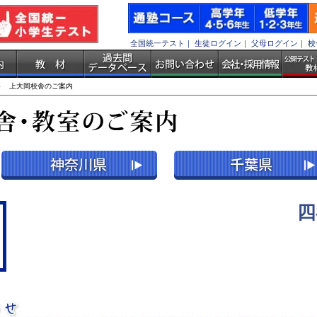
全国統一テスト
｜
生徒ログイン
｜
父母ログイン
｜
校
 上大岡校舎のご案内
四