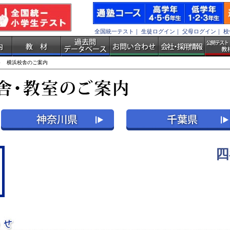
全国統一テスト
｜
生徒ログイン
｜
父母ログイン
｜
校
 横浜校舎のご案内
四