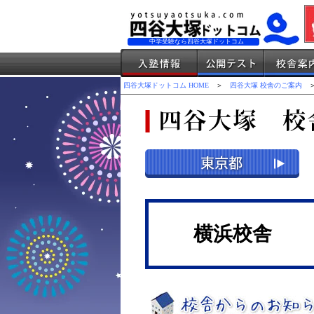
中学受験なら四谷大塚ドットコム
四谷大塚ドットコム HOME
＞
四谷大塚 校舎のご案内
＞
横浜校舎