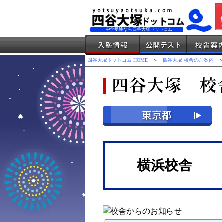
中学受験なら四谷大塚ドットコム
四谷大塚ドットコム HOME
＞
四谷大塚 校舎のご案内
＞
横浜校舎