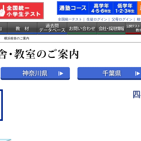
全国統一テスト
｜
生徒ログイン
｜
父母ログイン
｜
校
 横浜校舎のご案内
四