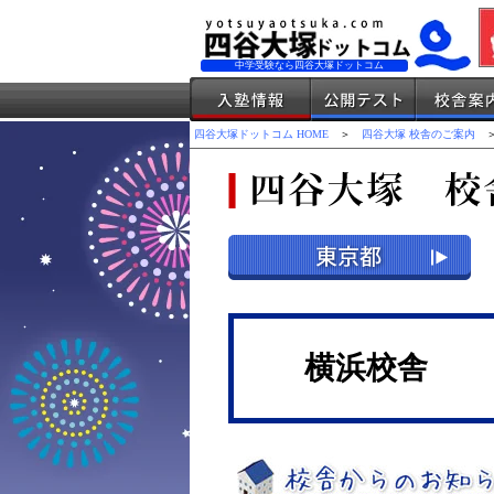
中学受験なら四谷大塚ドットコム
四谷大塚ドットコム HOME
＞
四谷大塚 校舎のご案内
＞
横浜校舎