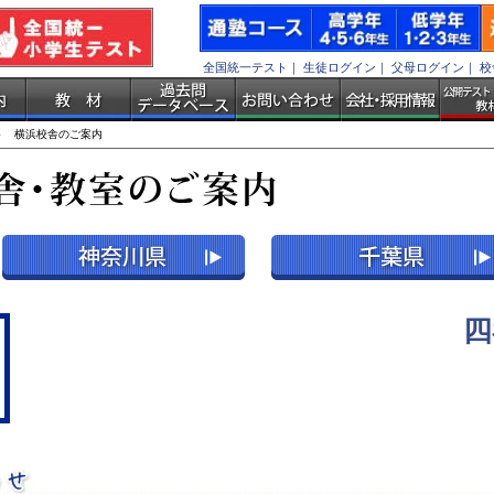
全国統一テスト
｜
生徒ログイン
｜
父母ログイン
｜
校
 横浜校舎のご案内
四