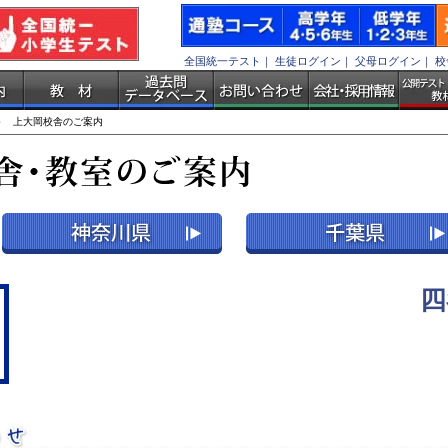
全国統一テスト
｜
生徒ログイン
｜
父母ログイン
｜
校
 上大岡校舎のご案内
四