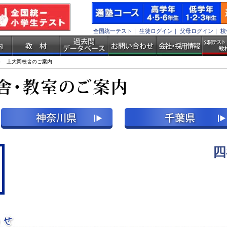
全国統一テスト
｜
生徒ログイン
｜
父母ログイン
｜
校
 上大岡校舎のご案内
四