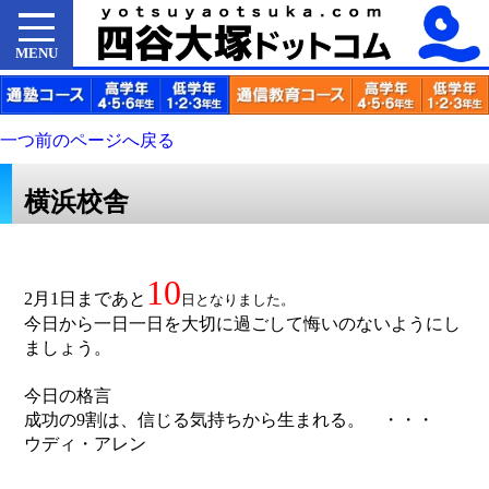
MENU
一つ前のページへ戻る
横浜校舎
10
2月1日まであと
日となりました。
今日から一日一日を大切に過ごして悔いのないようにし
ましょう。
今日の格言
成功の9割は、信じる気持ちから生まれる。 ・・・
ウディ・アレン