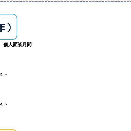
～5年 個人面談月間
テスト
ト
テスト