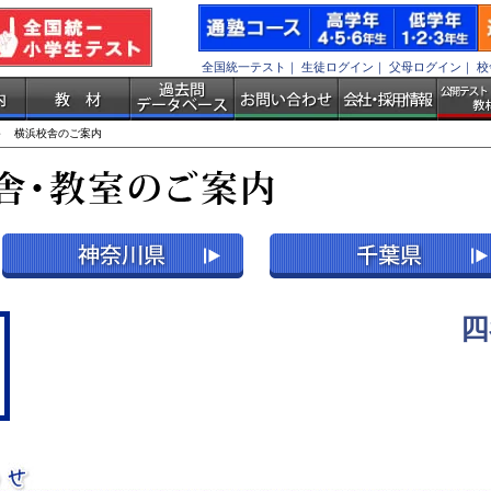
全国統一テスト
｜
生徒ログイン
｜
父母ログイン
｜
校
 横浜校舎のご案内
四