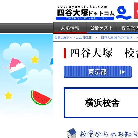
中学受験なら四谷大塚ドットコム
四谷大塚ドットコム HOME
＞
四谷大塚 校舎のご案内
＞
横浜校舎