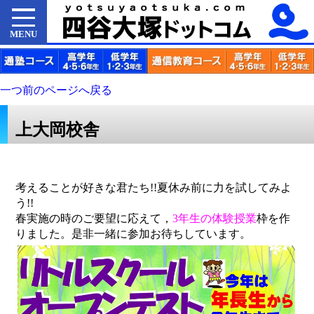
MENU
一つ前のページへ戻る
上大岡校舎
考えることが好きな君たち!!夏休み前に力を試してみよ
う!!
春実施の時のご要望に応えて，
3年生の体験授業
枠を作
りました。是非一緒に参加お待ちしています。