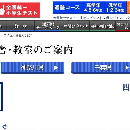
全国統一テスト
｜
生徒ログイン
｜
父母ログイン
｜
校
 二子玉川校舎のご案内
四