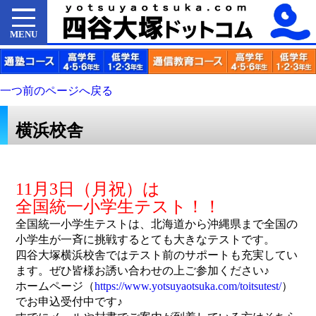
MENU
一つ前のページへ戻る
横浜校舎
11月3日（月祝）は
全国統一小学生テスト！！
全国統一小学生テストは、北海道から沖縄県まで全国の
小学生が一斉に挑戦するとても大きなテストです。
四谷大塚横浜校舎ではテスト前のサポートも充実してい
ます。ぜひ皆様お誘い合わせの上ご参加ください♪
ホームページ（
https://www.yotsuyaotsuka.com/toitsutest/
）
でお申込受付中です♪