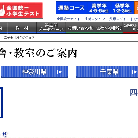
全国統一テスト
｜
生徒ログイン
｜
父母ログイン
｜
校
 二子玉川校舎のご案内
四