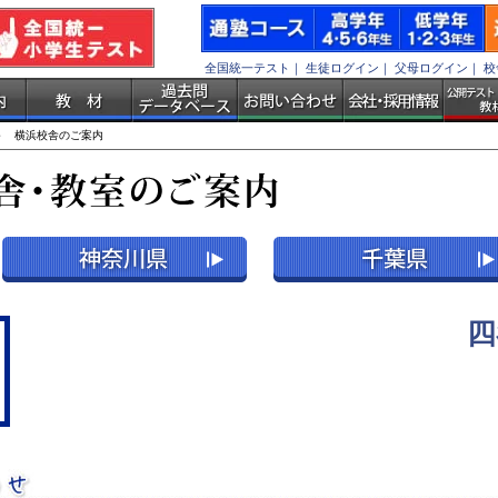
全国統一テスト
｜
生徒ログイン
｜
父母ログイン
｜
校
 横浜校舎のご案内
四