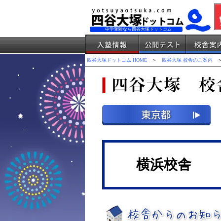
中学受験なら四谷大塚ドットコム
四谷大塚ドットコム HOME
＞
四谷大塚 校舎のご案内
＞
横浜校舎