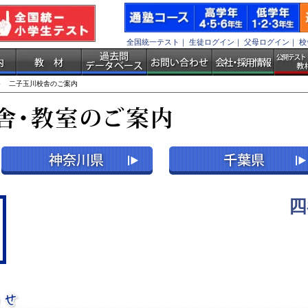
全国統一テスト
｜
生徒ログイン
｜
父母ログイン
｜
校
 二子玉川校舎のご案内
四