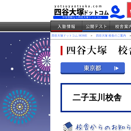
中学受験なら四谷大塚ドットコム
四谷大塚ドットコム HOME
＞
四谷大塚 校舎のご案内
＞
二子玉川校舎